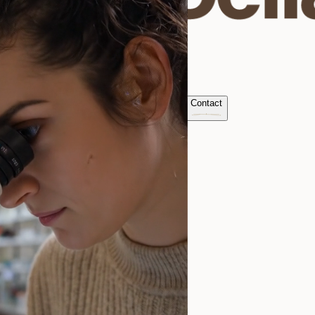
Home
Over Ons
Producten
Nieuws
Contact
Offerte Aanvragen
EN