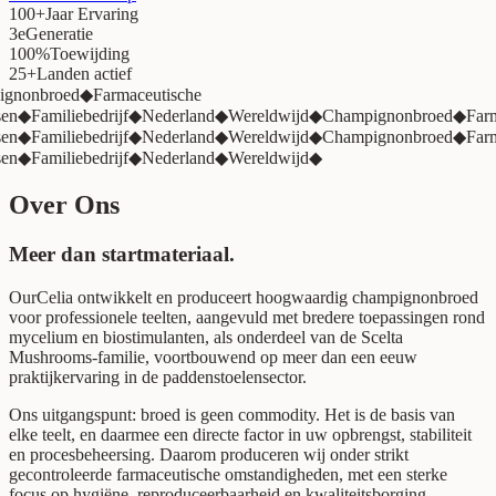
100+
Jaar Ervaring
3e
Generatie
100%
Toewijding
25+
Landen actief
nonbroed
◆
Farmaceutische
◆
Familiebedrijf
◆
Nederland
◆
Wereldwijd
◆
Champignonbroed
◆
Farmac
◆
Familiebedrijf
◆
Nederland
◆
Wereldwijd
◆
Champignonbroed
◆
Farmac
◆
Familiebedrijf
◆
Nederland
◆
Wereldwijd
◆
Over Ons
Meer dan startmateriaal.
OurCelia ontwikkelt en produceert hoogwaardig champignonbroed
voor professionele teelten, aangevuld met bredere toepassingen rond
mycelium en biostimulanten, als onderdeel van de Scelta
Mushrooms-familie, voortbouwend op meer dan een eeuw
praktijkervaring in de paddenstoelensector.
Ons uitgangspunt: broed is geen commodity. Het is de basis van
elke teelt, en daarmee een directe factor in uw opbrengst, stabiliteit
en procesbeheersing. Daarom produceren wij onder strikt
gecontroleerde farmaceutische omstandigheden, met een sterke
focus op hygiëne, reproduceerbaarheid en kwaliteitsborging.